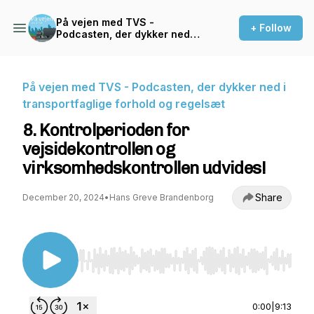
På vejen med TVS -
+ Follow
Podcasten, der dykker ned i
transportfaglige forhold og
regelsæt
På vejen med TVS - Podcasten, der dykker ned i
transportfaglige forhold og regelsæt
8. Kontrolperioden for
vejsidekontrollen og
virksomhedskontrollen udvides!
Share
December 20, 2024
•
Hans Greve Brandenborg
Use Left/Right to seek, Home/End to jump to st
0:00
|
9:13